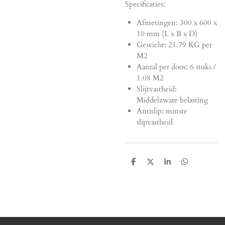
Specificaties:
Afmetingen:
300 x 600 x
10 mm (L x B x D)
Gewicht: 21.79 KG per
M2
Aantal per doos: 6 stuks /
1.08 M2
Slijtvastheid:
Middelzware belasting
Antislip: minste
slipvastheid
D
D
S
D
e
e
h
e
l
e
a
l
e
l
r
e
n
e
n