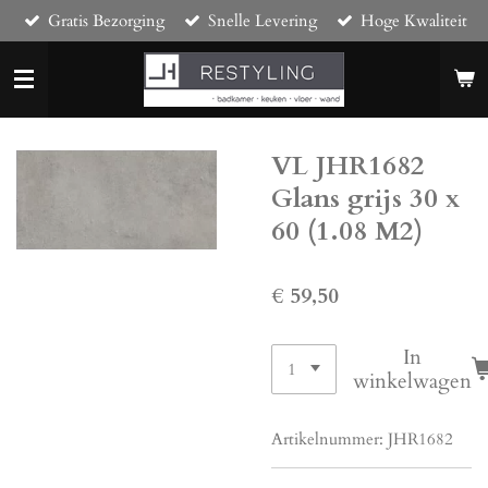
Gratis Bezorging
Snelle Levering
Hoge Kwaliteit
Ga
direct
naar
de
hoofdinhoud
VL JHR1682
Glans grijs 30 x
60 (1.08 M2)
€ 59,50
In
winkelwagen
Artikelnummer:
JHR1682