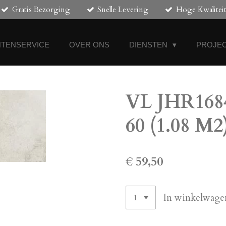
Gratis Bezorging
Snelle Levering
Hoge Kwalitei
NTENSERVICE
OVER ONS
DIENSTEN
PROJEC
VL JHR1684
60 (1.08 M2
€ 59,50
In winkelwage