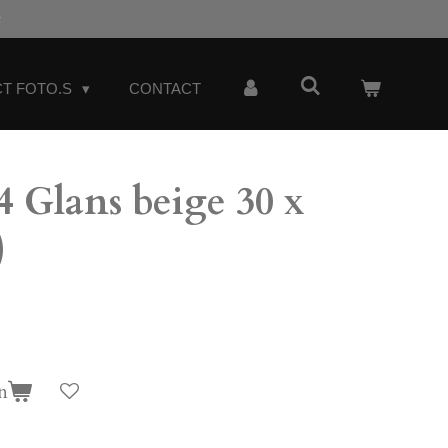
t
T FOTO.S
CONTACT
 Glans beige 30 x
)
n