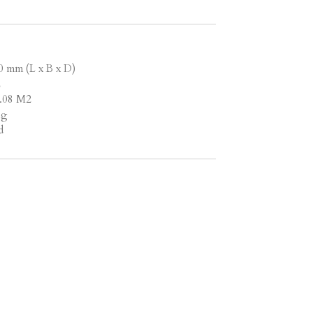
0 mm (L x B x D)
2
1.08 M2
ng
d