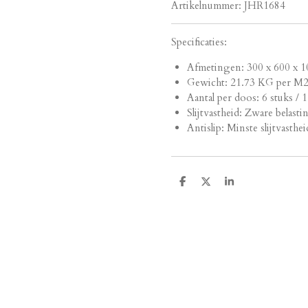
Artikelnummer:
JHR1684
Specificaties:
Afmetingen:
300 x 600 x 1
Gewicht: 21.73 KG per M
Aantal per doos: 6 stuks / 
Slijtvastheid: Zware belasti
Antislip: Minste slijtvasthei
D
D
S
e
e
h
l
e
a
e
l
r
n
e