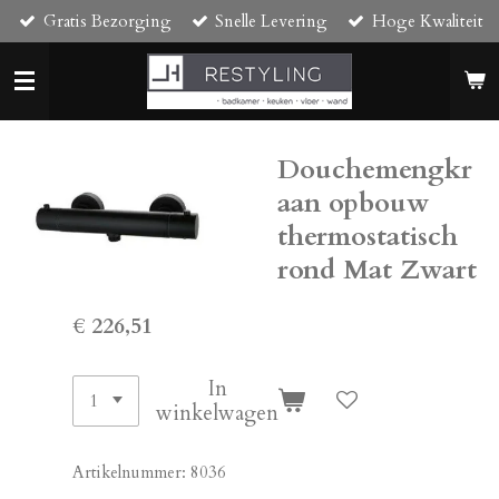
Gratis Bezorging
Snelle Levering
Hoge Kwaliteit
Ga
direct
naar
de
hoofdinhoud
Douchemengkr
aan opbouw
thermostatisch
rond Mat Zwart
€ 226,51
In
winkelwagen
Artikelnummer:
8036