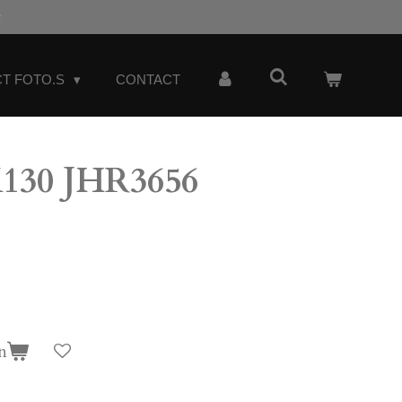
t
T FOTO.S
CONTACT
30 JHR3656
n