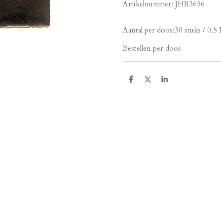
Artikelnummer:
JHR3656
Aantal per doos:
30 stuks / 0.5
Bestellen per doos
D
D
S
e
e
h
l
e
a
e
l
r
n
e