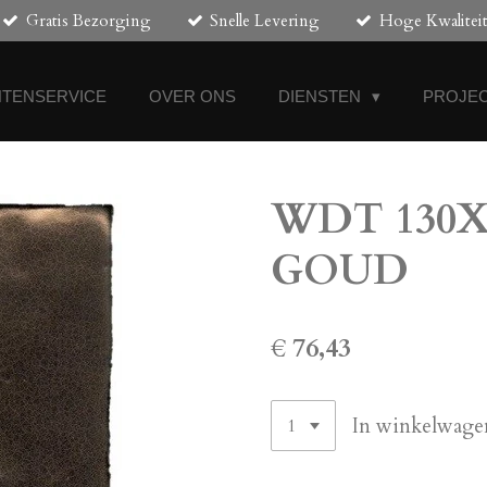
Gratis Bezorging
Snelle Levering
Hoge Kwalitei
NTENSERVICE
OVER ONS
DIENSTEN
PROJEC
WDT 130X1
GOUD
€ 76,43
In winkelwage