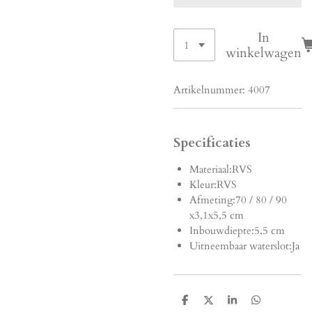
In
winkelwagen
Artikelnummer:
4007
Specificaties
Materiaal:
RVS
Kleur:
RVS
Afmeting:
70 / 80 / 90
x3,1x5,5 cm
Inbouwdiepte:
5,5 cm
Uitneembaar waterslot:
Ja
D
D
S
D