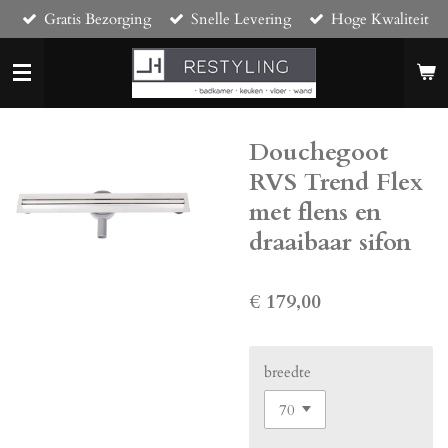
Gratis Bezorging
Snelle Levering
Hoge Kwaliteit
Ga
direct
naar
de
hoofdinhoud
Douchegoot
RVS Trend Flex
met flens en
draaibaar sifon
€ 179,00
breedte