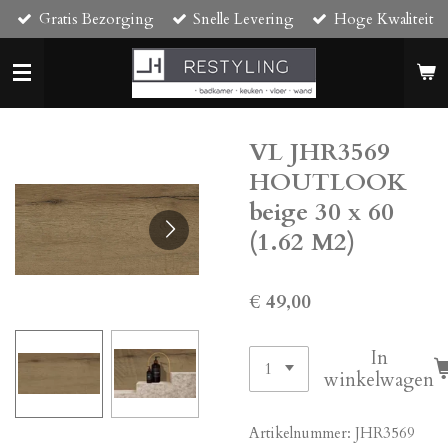
Gratis Bezorging
Snelle Levering
Hoge Kwaliteit
Ga
direct
naar
de
hoofdinhoud
VL JHR3569
HOUTLOOK
beige 30 x 60
(1.62 M2)
€ 49,00
In
winkelwagen
Artikelnummer:
JHR3569