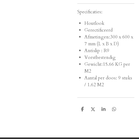
Specificaties:
Houtlook
Gerectificeerd
Afmetingen:
300 x 600 x
7 mm (L x B x D)
Antislip : R9
Vorstbestendig
Gewicht:15.66 KG per
M2
Aantal per doos: 9 stuks
/ 1.62 M2
D
D
S
D
e
e
h
e
l
e
a
l
e
l
r
e
n
e
n