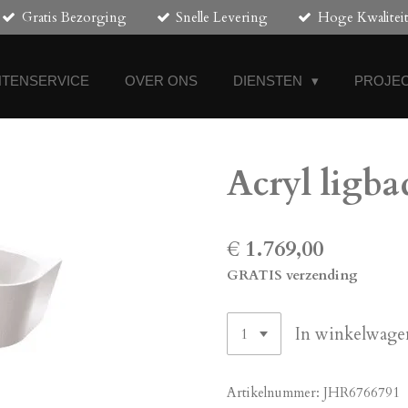
Gratis Bezorging
Snelle Levering
Hoge Kwalitei
NTENSERVICE
OVER ONS
DIENSTEN
PROJEC
Acryl ligba
€ 1.769,00
GRATIS verzending
In winkelwage
Artikelnummer:
JHR6766791