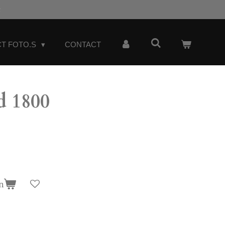
t
T FOTO.S
CONTACT
d 1800
n