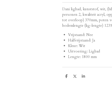
Dani ligbad, kunststof, wit, (
personen 2, kwaliteit acryl, o
tot overloop) 370mm, poten ve
bodemlengte (lig-lengte) 12
Vrijstaand
:
Nee
Halfvrijstaand
:
Ja
Kleur
:
Wit
Uitvoering
:
Ligbad
Lengte
:
1800 mm
D
D
S
e
e
h
l
e
a
e
l
r
n
e