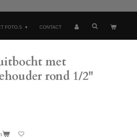
t
T FOTO.S
CONTACT
itbocht met
houder rond 1/2"
n