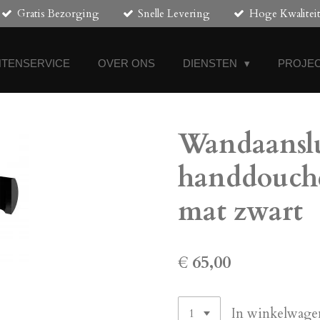
Gratis Bezorging
Snelle Levering
Hoge Kwalitei
NTENSERVICE
OVER ONS
DIENSTEN
PROJEC
Wandaanslu
handdouche
mat zwart
€ 65,00
In winkelwage