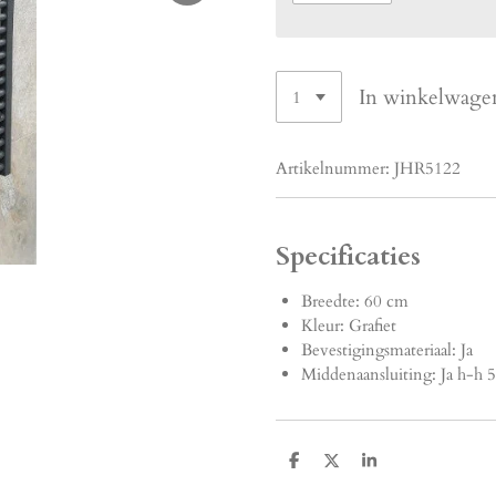
In winkelwage
Artikelnummer:
JHR5122
Specificaties
Breedte: 60 cm
Kleur:
Grafiet
Bevestigingsmateriaal:
Ja
Middenaansluiting:
Ja h-h 
D
D
S
e
e
h