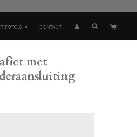
T FOTO.S
CONTACT
afiet met
eraansluiting