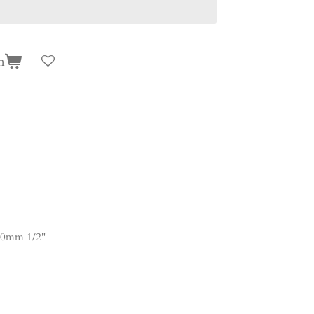
n
50mm 1/2"