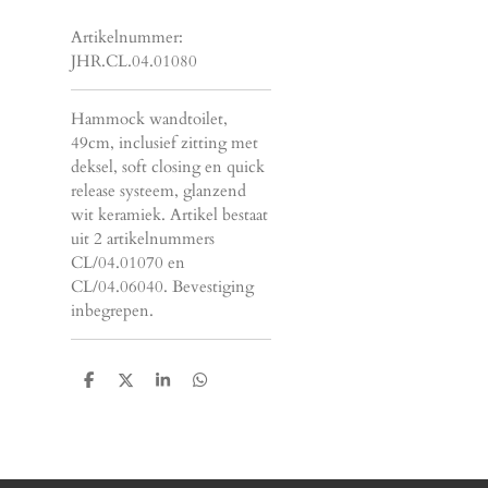
Artikelnummer:
JHR.CL.04.01080
Hammock wandtoilet,
49cm, inclusief zitting met
deksel, soft closing en quick
release systeem, glanzend
wit keramiek. Artikel bestaat
uit 2 artikelnummers
CL/04.01070 en
CL/04.06040. Bevestiging
inbegrepen.
D
D
S
D
e
e
h
e
l
e
a
l
e
l
r
e
n
e
n