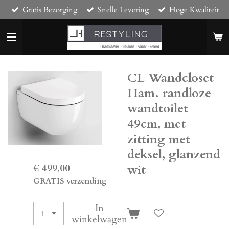
Gratis Bezorging
Snelle Levering
Hoge Kwaliteit
Ga
direct
naar
de
hoofdinhoud
CL Wandcloset
Ham. randloze
wandtoilet
49cm, met
zitting met
deksel, glanzend
€ 499,00
wit
GRATIS verzending
In
winkelwagen