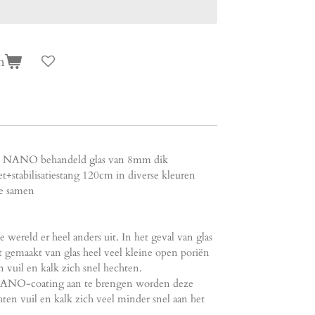
n
et NANO behandeld glas van 8mm dik
t+stabilisatiestang 120cm in diverse kleuren
he samen
 wereld er heel anders uit. In het geval van glas
ct gemaakt van glas heel veel kleine open poriën
 vuil en kalk zich snel hechten.
 NANO-coating aan te brengen worden deze
ten vuil en kalk zich veel minder snel aan het