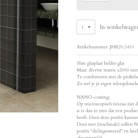
In winkelwage
Artikelnummer:
JHR20.3451
Slim glasplaat helder glas
Maat: diverse maten x2000 m
Te combineren met de profielse
Zo stel je je eigen inloopdouc
NANO-coating:
Op microscopisch niveau ziet de
is er dan te zien dat een produ
heeft. Door deze poriën kunnen
Door met (machinale) rollers
poriën “dichtgesmeerd” en hech
glasoppervlak.