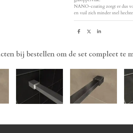
NANO-coating zorgt er dus voor
en vuil zich minder snel hech
D
D
S
e
e
h
l
e
a
e
l
r
n
e
cten bij bestellen om de set compleet te