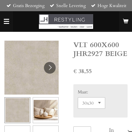
Gratis Bezorging
Snelle Levering
Hoge Kwaliteit
Ga
direct
naar
de
hoofdinhoud
VLT 600X600
JHR2927 BEIGE
€ 38,55
Maat:
In