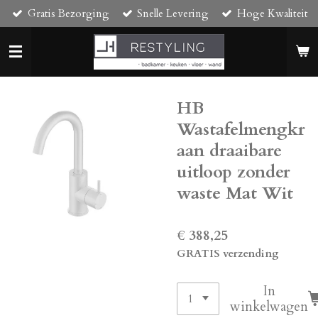
Gratis Bezorging
Snelle Levering
Hoge Kwaliteit
Ga
direct
naar
de
hoofdinhoud
HB
Wastafelmengkr
aan draaibare
uitloop zonder
waste Mat Wit
€ 388,25
GRATIS verzending
In
winkelwagen