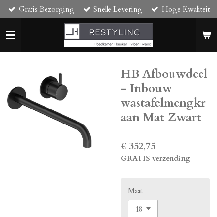
Gratis Bezorging
Snelle Levering
Hoge Kwaliteit
Ga
direct
naar
de
hoofdinhoud
HB Afbouwdeel
- Inbouw
wastafelmengkr
aan Mat Zwart
€ 352,75
GRATIS verzending
Maat