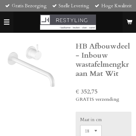
Gratis Bezorging
Snelle Levering
Hoge Kwaliteit
Ga
direct
naar
de
hoofdinhoud
HB Afbouwdeel
- Inbouw
wastafelmengkr
aan Mat Wit
€ 352,75
GRATIS verzending
Maat in cm