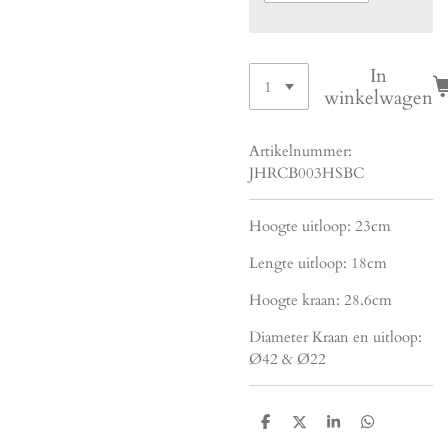
In
winkelwagen
Artikelnummer:
JHRCB003HSBC
Hoogte uitloop: 23cm
Lengte uitloop: 18cm
Hoogte kraan: 28.6cm
Diameter Kraan en uitloop:
Ø42 & Ø22
D
D
S
D
e
e
h
e