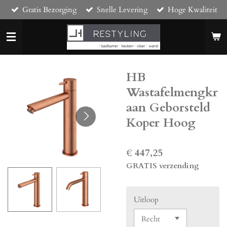
Gratis Bezorging
Snelle Levering
Hoge Kwaliteit
Ga
direct
naar
de
hoofdinhoud
HB
Wastafelmengkr
aan Geborsteld
Koper Hoog
€ 447,25
GRATIS verzending
Uitloop