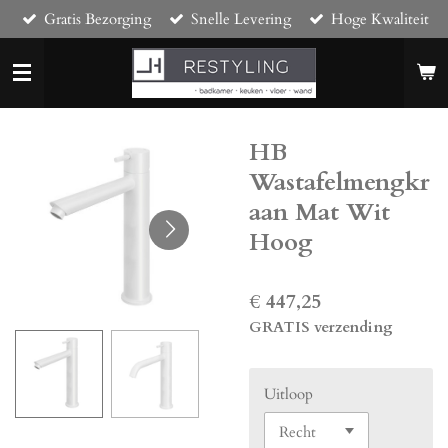
Gratis Bezorging
Snelle Levering
Hoge Kwaliteit
Ga
direct
naar
de
hoofdinhoud
HB
Wastafelmengkr
aan Mat Wit
Hoog
€ 447,25
GRATIS verzending
Uitloop