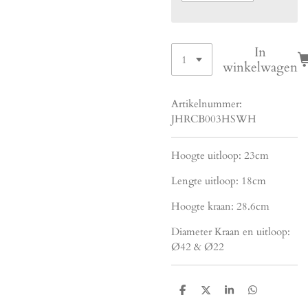
In
winkelwagen
Artikelnummer:
JHRCB003HSWH
Hoogte uitloop: 23cm
Lengte uitloop: 18cm
Hoogte kraan: 28.6cm
Diameter Kraan en uitloop:
Ø42 & Ø22
D
D
S
D
e
e
h
e