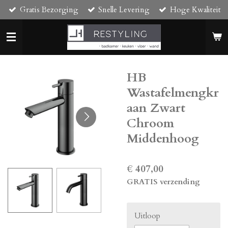
Gratis Bezorging
Snelle Levering
Hoge Kwaliteit
Ga
direct
naar
de
hoofdinhoud
HB
Wastafelmengkr
aan Zwart
Chroom
Middenhoog
€ 407,00
GRATIS verzending
Uitloop