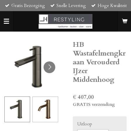
Gratis Bezorging
Snelle Levering
Hoge Kwaliteit
Ga
direct
naar
de
hoofdinhoud
HB
Wastafelmengkr
aan Verouderd
IJzer
Middenhoog
€ 407,00
GRATIS verzending
Uitloop