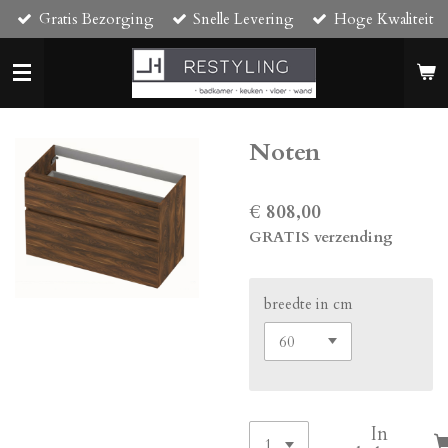
Gratis Bezorging
Snelle Levering
Hoge Kwaliteit
Ga
direct
naar
de
hoofdinhoud
Noten
€ 808,00
GRATIS verzending
breedte in cm
In