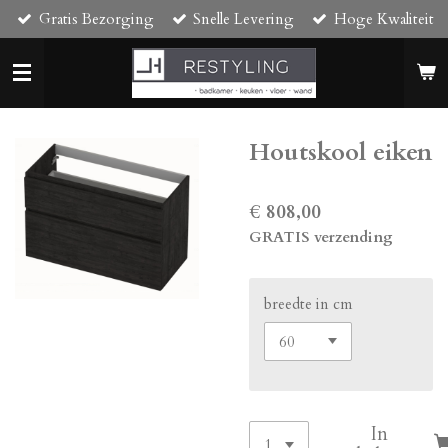
Gratis Bezorging
Snelle Levering
Hoge Kwaliteit
Ga
direct
naar
de
hoofdinhoud
Houtskool eiken
€ 808,00
GRATIS verzending
breedte in cm
In