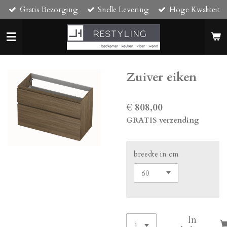
Gratis Bezorging
Snelle Levering
Hoge Kwaliteit
Ga
direct
naar
de
hoofdinhoud
Zuiver eiken
€ 808,00
GRATIS verzending
breedte in cm
In