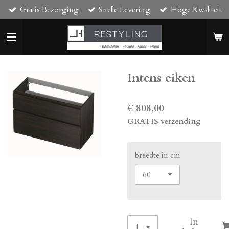
Gratis Bezorging
Snelle Levering
Hoge Kwaliteit
Ga
direct
naar
de
hoofdinhoud
Intens eiken
€ 808,00
GRATIS verzending
breedte in cm
In