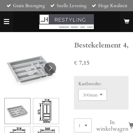
Gratis Bezorging
Snelle Levering
Hoge Kwaliteit
Ga
direct
naar
de
hoofdinhoud
Bestekelement 4,
€ 7,15
Kastbreedte:
In
winkelwagen