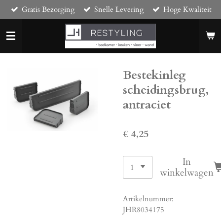
Gratis Bezorging
Snelle Levering
Hoge Kwaliteit
Ga
direct
naar
de
hoofdinhoud
Bestekinleg
scheidingsbrug,
antraciet
€ 4,25
In
winkelwagen
Artikelnummer:
JHR8034175