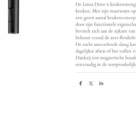
De Linea Drive 6 keukenmengkra
keuken. Met zijn matzwarte oppe
een groot aantal keukenconcept
door zijn functionele eigensc
bevindt zich aan de zijkant van
behoort vooral de zeer flexibe
De zacht aanvoelende slang ka
dagelijkse afwas of het vullen 
Dankzij een magnetische houde
eenvoudig in de oorspronkelijk
D
D
S
e
e
h
l
e
a
e
l
r
n
e