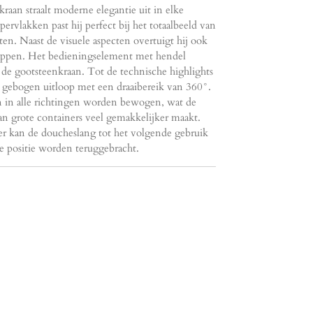
an straalt moderne elegantie uit in elke
rvlakken past hij perfect bij het totaalbeeld van
en. Naast de visuele aspecten overtuigt hij ook
happen. Het bedieningselement met hendel
 de gootsteenkraan. Tot de technische highlights
le gebogen uitloop met een draaibereik van 360°.
n in alle richtingen worden bewogen, wat de
van grote containers veel gemakkelijker maakt.
r kan de doucheslang tot het volgende gebruik
e positie worden teruggebracht.