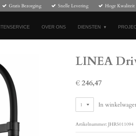
Gratis Bezorging
Snelle Levering
Hoge Kwaliteit
NTENSERVICE
OVER ONS
DIENSTEN
PROJEC
LINEA Driv
€ 246,47
In winkelwage
Artikelnummer:
JHR5011094