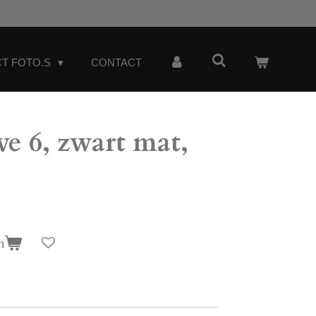
T FOTO.S
CONTACT
e 6, zwart mat,
n