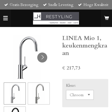
Gratis Bezorging
Snelle Levering
Hoge Kwaliteit
Ga
direct
naar
de
hoofdinhoud
LINEA Mio 1,
keukenmengkra
an
€ 217,73
Kleur: