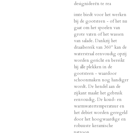
designideeën te rea
imte biedt voor het werken
bij de gootsteen - of het nu
gaat om het spoelen van
grote vaten of het wassen
van salade. Dankzij het
draaibereik van 360° kan de
waterstraal eenvoudig opzij
worden gericht en bereikt
hij alle plekken in de
gootsteen - waardoor
schoonmaken nog handiger
wordt. De hendel aan de
zijkant maakt het gebruik
eenvoudig. De koud- en
warmwatertemperatuur en
het debiet worden geregeld
door het hoogwaardige en
robuuste keramische
patroon.