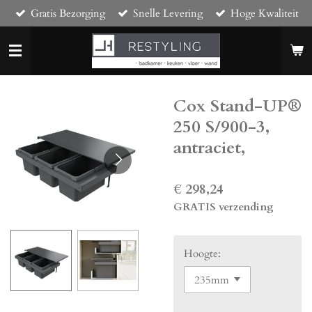
Gratis Bezorging
Snelle Levering
Hoge Kwaliteit
Ga
direct
naar
de
hoofdinhoud
Cox Stand-UP®
250 S/900-3,
antraciet,
€ 298,24
GRATIS verzending
Hoogte: