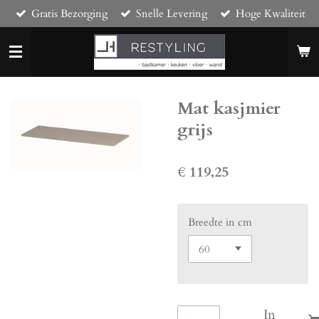
Gratis Bezorging
Snelle Levering
Hoge Kwaliteit
Ga
direct
naar
de
hoofdinhoud
Mat kasjmier
grijs
€ 119,25
Breedte in cm
In