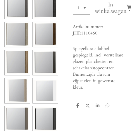
In
winkelwagen
Artikelnummer:
JHR1110460
Spiegelkast edubbel
gespiegeld, incl. verstelbare
glazen planchetten en
schakelaar/stopcontact.
Binnenzijde alu icm
zijpanelen in gewenste
kleur.
D
D
S
D
e
e
h
e
l
e
a
l
e
l
r
e
n
e
n