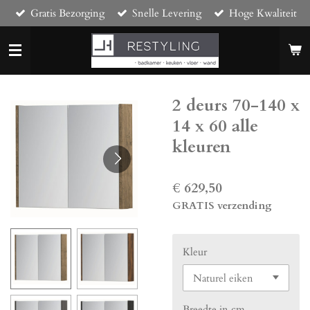
Gratis Bezorging
Snelle Levering
Hoge Kwaliteit
Ga
direct
naar
de
hoofdinhoud
2 deurs 70-140 x
14 x 60 alle
kleuren
€ 629,50
GRATIS verzending
Kleur
Breedte in cm