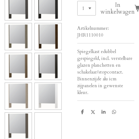
In
winkelwagen
Artikelnummer:
JHR1110010
Spiegelkast edubbel
gespiegeld, incl. verstelbare
glazen planchetten en
schakelaar/stopcontact.
Binnenzijde alu icm
zijpanelen in gewenste
kleur.
D
D
S
D
e
e
h
e
l
e
a
l
e
l
r
e
n
e
n