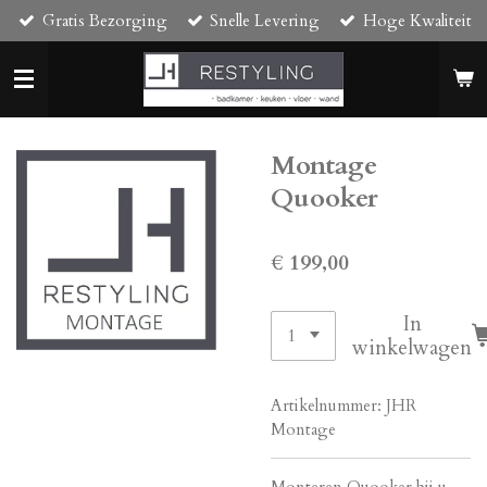
Gratis Bezorging
Snelle Levering
Hoge Kwaliteit
Ga
direct
naar
de
hoofdinhoud
Montage
Quooker
€ 199,00
In
winkelwagen
Artikelnummer:
JHR
Montage