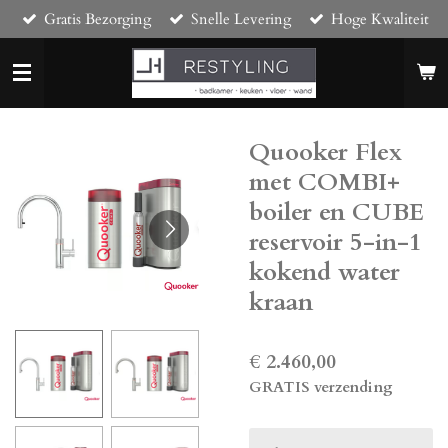
Gratis Bezorging
Snelle Levering
Hoge Kwaliteit
Ga
direct
naar
de
hoofdinhoud
Quooker Flex
met COMBI+
boiler en CUBE
reservoir 5-in-1
kokend water
kraan
€ 2.460,00
GRATIS verzending