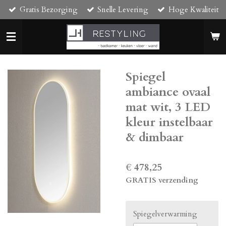
Gratis Bezorging
Snelle Levering
Hoge Kwaliteit
Ga
direct
naar
de
hoofdinhoud
Spiegel
ambiance ovaal
mat wit, 3 LED
kleur instelbaar
& dimbaar
€ 478,25
GRATIS verzending
Spiegelverwarming