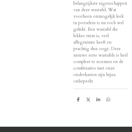
belangrijkste eigenschappen
van deze wastafel. Wat
voorheen onmogelijk leek
in porselein is nu toch wel
gelukt. Een wastafel die
lekker ruim is, veel
aflegruimte heeft en
prachtig dun oogt. Deze
nieuwe serie wastafels is heel
compleet te noemen en de
combinaties met onze
onderkasten zijn bijna
onbeperkt
D
D
S
D
e
e
h
e
l
e
a
l
e
l
r
e
n
e
n