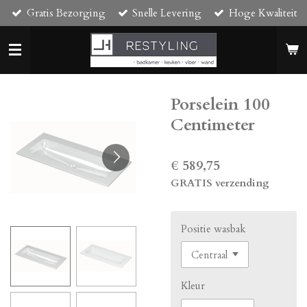
Gratis Bezorging
Snelle Levering
Hoge Kwaliteit
Ga
direct
naar
de
hoofdinhoud
Porselein 100
Centimeter
€ 589,75
GRATIS verzending
Positie wasbak
Kleur