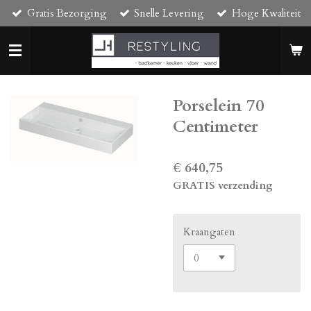
Gratis Bezorging
Snelle Levering
Hoge Kwaliteit
Ga
direct
naar
de
hoofdinhoud
Porselein 70
Centimeter
€ 640,75
GRATIS verzending
Kraangaten