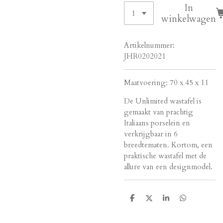
In
winkelwagen
Artikelnummer:
JHR0202021
Maatvoering: 70 x 45 x 11
De Unlimited wastafel is
gemaakt van prachtig
Italiaans porselein en
verkrijgbaar in 6
breedtematen. Kortom, een
praktische wastafel met de
allure van een designmodel.
D
D
S
D
e
e
h
e
l
e
a
l