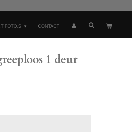
t
T FOTO.S
CONTACT
reeploos 1 deur