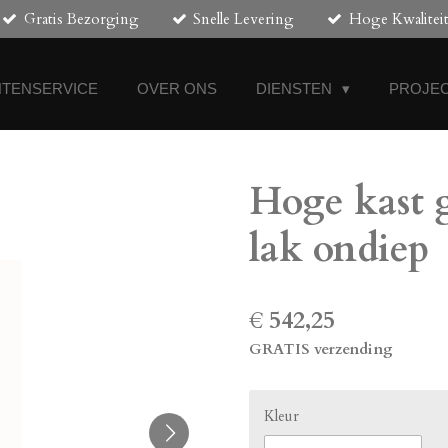
Gratis Bezorging
Snelle Levering
Hoge Kwalitei
NTENSERVICE
OVER ONS
DIENSTEN
PROJEC
Hoge kast g
lak ondiep
€ 542,25
GRATIS verzending
Kleur