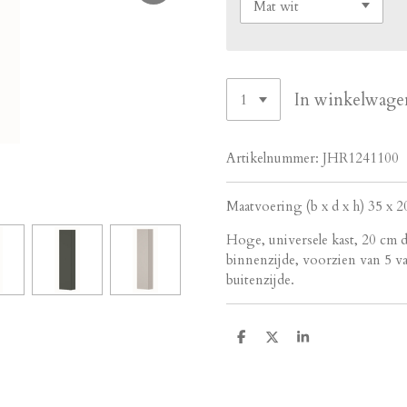
In winkelwage
Artikelnummer:
JHR1241100
Maatvoering (b x d x h) 35 x 2
Hoge, universele kast, 20 cm d
binnenzijde, voorzien van 5 v
buitenzijde.
D
D
S
e
e
h
l
e
a
e
l
r
n
e