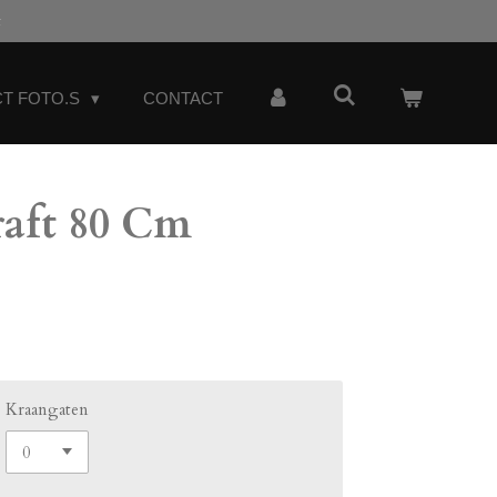
t
T FOTO.S
CONTACT
raft 80 Cm
Kraangaten