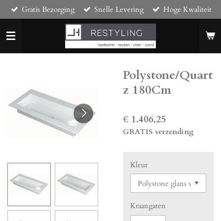
Gratis Bezorging
Snelle Levering
Hoge Kwaliteit
Ga
direct
naar
de
hoofdinhoud
Polystone/Quart
z 180Cm
€ 1.406,25
GRATIS verzending
Kleur
Kraangaten