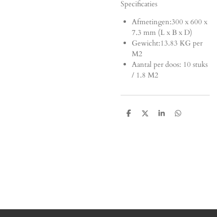
Specificaties
Afmetingen:
300 x 600 x
7.3 mm (L x B x D)
Gewicht:13.83 KG per
M2
Aantal per doos: 10 stuks
/ 1.8 M2
D
D
S
D
e
e
h
e
l
e
a
l
e
l
r
e
n
e
n