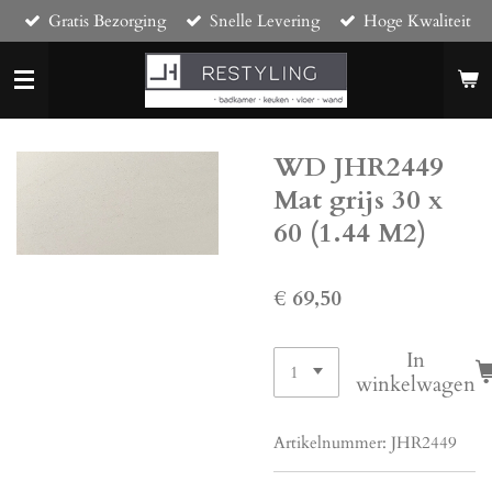
Gratis Bezorging
Snelle Levering
Hoge Kwaliteit
Ga
direct
naar
de
hoofdinhoud
WD JHR2449
Mat grijs 30 x
60 (1.44 M2)
€ 69,50
In
winkelwagen
Artikelnummer:
JHR2449