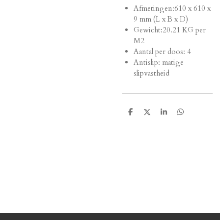
Afmetingen:
610 x 610 x
9 mm (L x B x D)
Gewicht:
20.21 KG per
M2
Aantal per doos: 4
Antislip: matige
slipvastheid
D
D
S
D
e
e
h
e
l
e
a
l
e
l
r
e
n
e
n