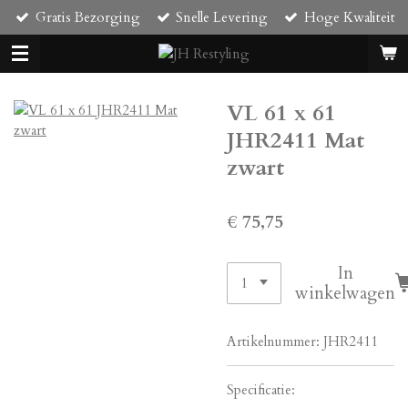
Gratis Bezorging
Snelle Levering
Hoge Kwaliteit
Ga
direct
naar
de
hoofdinhoud
VL 61 x 61
JHR2411 Mat
zwart
€ 75,75
In
winkelwagen
Artikelnummer:
JHR2411
Specificatie: