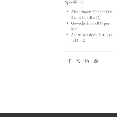
Specificatie:
Afmetingen:
300 x 600 x
8 mm (L x B x D)
Gewicht:13.83 KG per
M2
Aantal per doos: 8 stuks /
1.44 m2
D
D
S
D
e
e
h
e
l
e
a
l
e
l
r
e
n
e
n