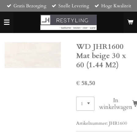
Gratis Bezorging
Snelle Levering
Hoge Kwaliteit
Ga
direct
naar
de
hoofdinhoud
WD JHR1600
Mat beige 30 x
60 (1.44 M2)
€ 58,50
In
winkelwagen
Artikelnummer:
JHR1600