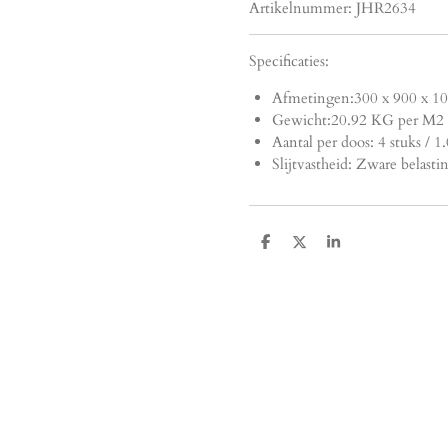
Artikelnummer:
JHR2634
Specificaties:
Afmetingen:
300 x 900 x 1
Gewicht:20.92 KG per M2
Aantal per doos:
4 stuks / 
Slijtvastheid: Zware belasti
D
D
S
e
e
h
l
e
a
e
l
r
n
e