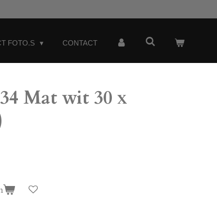
T FOTO.S
CONTACT
4 Mat wit 30 x
)
n