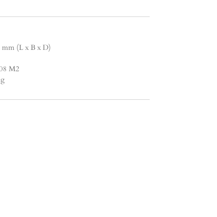
0 mm (L x B x D)
1.08 M2
ng