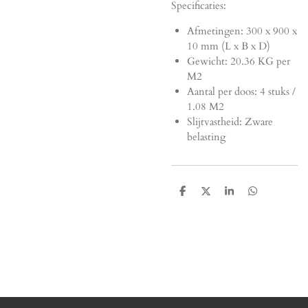
Specificaties:
Afmetingen:
300 x 900 x
10 mm (L x B x D)
Gewicht: 20.36 KG per
M2
Aantal per doos: 4 stuks /
1.08 M2
Slijtvastheid: Zware
belasting
D
D
S
D
e
e
h
e
l
e
a
l
e
l
r
e
n
e
n