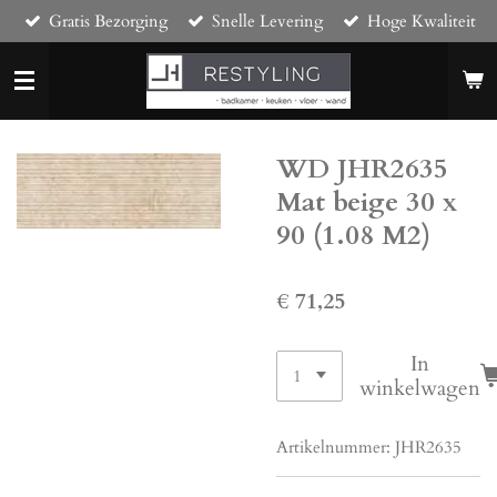
Gratis Bezorging
Snelle Levering
Hoge Kwaliteit
Ga
direct
naar
de
hoofdinhoud
WD JHR2635
Mat beige 30 x
90 (1.08 M2)
€ 71,25
In
winkelwagen
Artikelnummer:
JHR2635