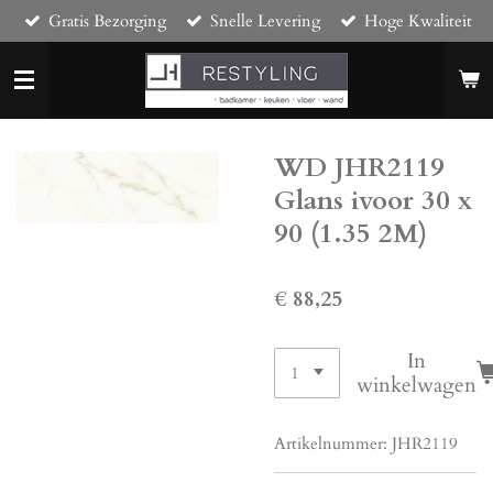
Gratis Bezorging
Snelle Levering
Hoge Kwaliteit
Ga
direct
naar
de
hoofdinhoud
WD JHR2119
Glans ivoor 30 x
90 (1.35 2M)
€ 88,25
In
winkelwagen
Artikelnummer:
JHR2119