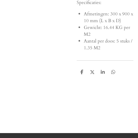
Specificaties:
Afmetingen:
300 x 900 x
10 mm (L x B x D)
Gewicht: 16.44 KG per
M2
Aantal per doos: 5 stuks /
1.35 M2
D
D
S
D
e
e
h
e
l
e
a
l
e
l
r
e
n
e
n