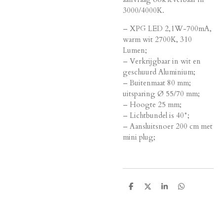
3000/4000K.
– XPG LED 2,1W-700mA,
warm wit 2700K, 310
Lumen;
– Verkrijgbaar in wit en
geschuurd Aluminium;
– Buitenmaat 80 mm;
uitsparing Ø 55/70 mm;
– Hoogte 25 mm;
– Lichtbundel is 40°;
– Aansluitsnoer 200 cm met
mini plug;
D
D
S
D
e
e
h
e
l
e
a
l
e
l
r
e
n
e
n