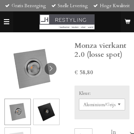
Gratis Bezorging
Snelle Levering
Hoge Kwaliteit
Ga
direct
naar
de
hoofdinhoud
Monza vierkant
2.0 (losse spot)
€ 58,80
Kleur:
In