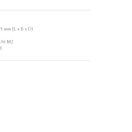
.5 mm (L x B x D)
2
0.96 M2
d