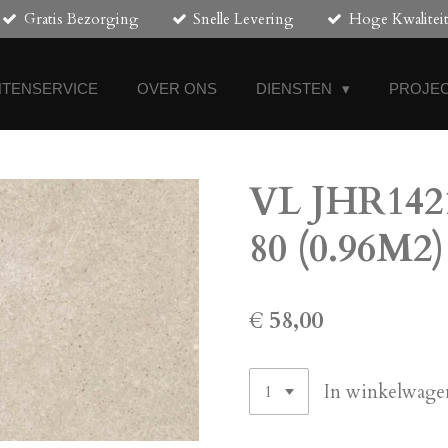
Gratis Bezorging
Snelle Levering
Hoge Kwalitei
NTENSERVICE
OVER ONS
DIENSTEN
PROJEC
VL JHR1421
80 (0.96M2)
€ 58,00
In winkelwage