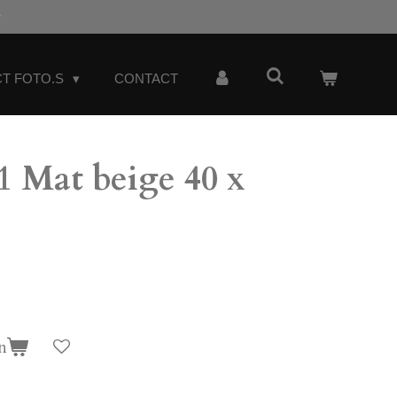
t
T FOTO.S
CONTACT
 Mat beige 40 x
n