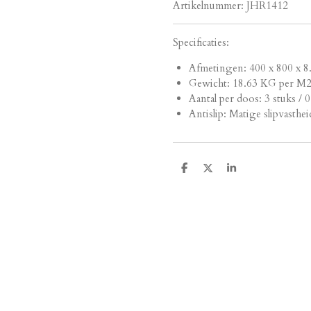
Artikelnummer:
JHR1412
Specificaties:
Afmetingen:
400 x 800 x 8
Gewicht: 18.63 KG per M
Aantal per doos: 3 stuks / 
Antislip: Matige slipvasthei
D
D
S
e
e
h
l
e
a
e
l
r
n
e