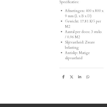
Specificaties:
Afmetingen:
400 x 800 x
9 mm (L x B x D)
Gewicht: 17.81 KG per
M2
Aantal per doos: 3 stuks
/ 0.96 M2
Slijtvastheid: Zware
belasting
Antislip: Matige
slipvastheid
D
D
S
D
e
e
h
e
l
e
a
l
e
l
r
e
n
e
n