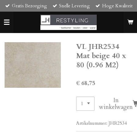
Gratis Bezorging
Snelle Levering
Hoge Kwaliteit
Ga
direct
naar
de
hoofdinhoud
VL JHR2534
Mat beige 40 x
80 (0.96 M2)
€ 68,75
In
winkelwagen
Artikelnummer:
JHR2534