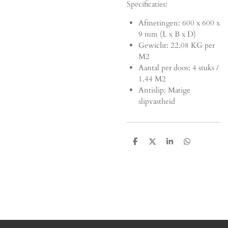
Specificaties:
Afmetingen:
600 x 600 x
9 mm (L x B x D)
Gewicht: 22.08 KG per
M2
Aantal per doos: 4 stuks /
1.44 M2
Antislip: Matige
slipvastheid
D
D
S
D
e
e
h
e
l
e
a
l
e
l
r
e
n
e
n